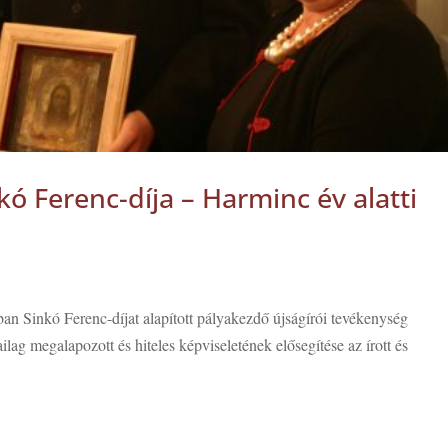
ó Ferenc-díja – Harminc év alatti
n Sinkó Ferenc-díjat alapított pályakezdő újságírói tevékenység
lag megalapozott és hiteles képviseletének elősegítése az írott és