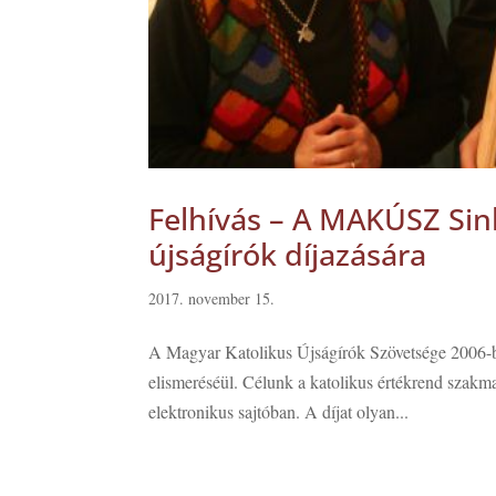
Felhívás – A MAKÚSZ Sink
újságírók díjazására
2017. november 15.
A Magyar Katolikus Újságírók Szövetsége 2006-ba
elismeréséül. Célunk a katolikus értékrend szakmai
elektronikus sajtóban. A díjat olyan...