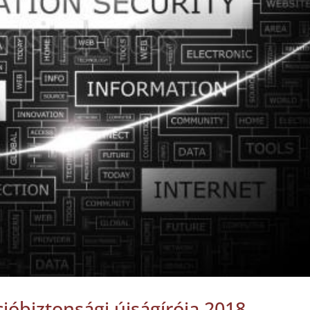
cióbiztonsági újságírója 2018