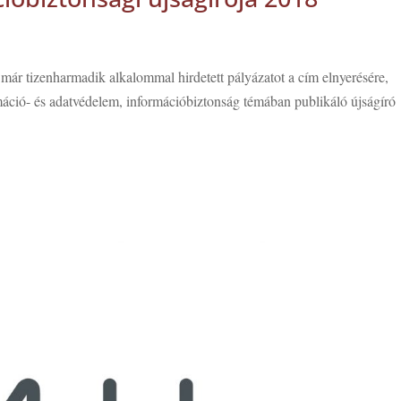
már tizenharmadik alkalommal hirdetett pályázatot a cím elnyerésére,
ció- és adatvédelem, információbiztonság témában publikáló újságíró