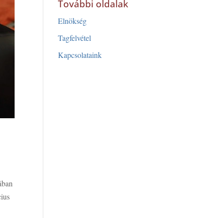
További oldalak
Elnökség
Tagfelvétel
Kapcsolataink
jában
cius