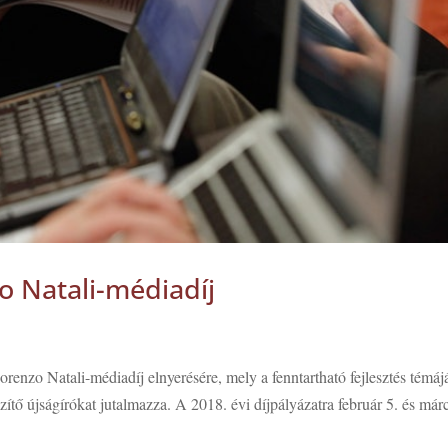
o Natali-médiadíj
orenzo Natali-médiadíj elnyerésére, mely a fenntartható fejlesztés témá
tő újságírókat jutalmazza. A 2018. évi díjpályázatra február 5. és már