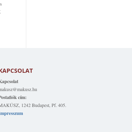
s
Z
KAPCSOLAT
Kapcsolat
makusz@makusz.hu
Postafiók cím:
MAKÚSZ, 1242 Budapest, Pf. 405.
Impresszum