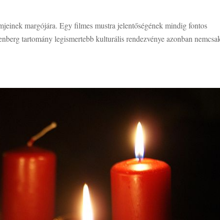
ilmjeinek margójára. Egy filmes mustra jelentőségének mindig fontos
tenberg tartomány legismertebb kulturális rendezvénye azonban nemcsa