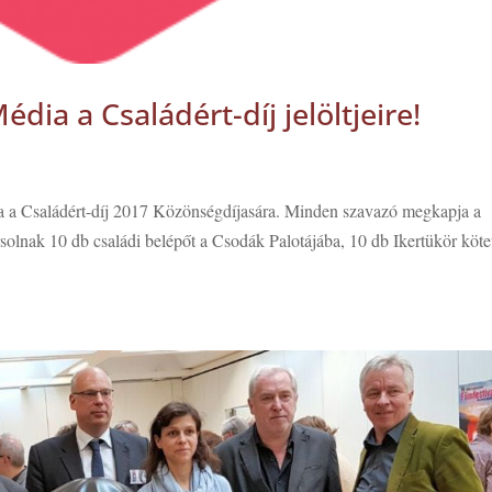
édia a Családért-díj jelöltjeire!
ia a Családért-díj 2017 Közönségdíjasára. Minden szavazó megkapja a
rsolnak 10 db családi belépőt a Csodák Palotájába, 10 db Ikertükör kötet