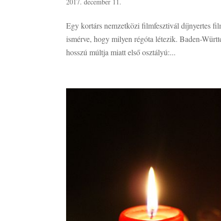
2017. december 11.
Egy kortárs nemzetközi filmfesztivál díjnyertes f
ismérve, hogy milyen régóta létezik. Baden-Würt
hosszú múltja miatt első osztályú:...