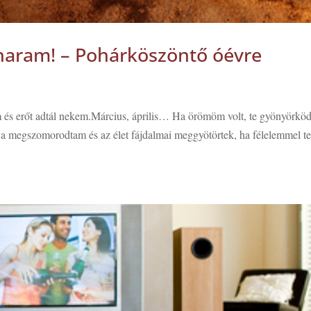
haram! – Pohárköszöntő óévre
em és erőt adtál nekem.Március, április… Ha örömöm volt, te gyönyörköd
a megszomorodtam és az élet fájdalmai meggyötörtek, ha félelemmel te