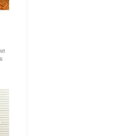
tél
li