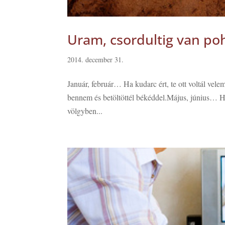
Uram, csordultig van po
2014. december 31.
Január, február… Ha kudarc ért, te ott voltál vel
bennem és betöltöttél békéddel.Május, június… H
völgyben...