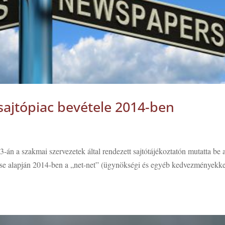
a sajtópiac bevétele 2014-ben
 a szakmai szervezetek által rendezett sajtótájékoztatón mutatta be 
ése alapján 2014-ben a „net-net” (ügynökségi és egyéb kedvezményekke